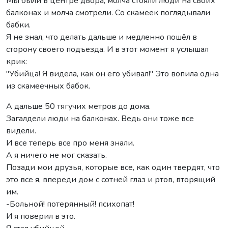
Мы были в центре двора, молча стояли люди на своих
балконах и молча смотрели. Со скамеек поглядывали
бабки.
Я не знал, что делать дальше и медленно пошёл в
сторону своего подъезда. И в этот момент я услышал
крик:
"Убийца! Я видела, как он его убивал!" Это вопила одна
из скамеечных бабок.
А дальше 50 тягучих метров до дома.
Загалдели люди на балконах. Ведь они тоже все
видели.
И все теперь все про меня знали.
А я ничего не мог сказать.
Позади мои друзья, которые все, как один твердят, что
это все я, впереди дом с сотней глаз и ртов, вторящий
им.
-Больной! потерянный! психопат!
И я поверил в это.